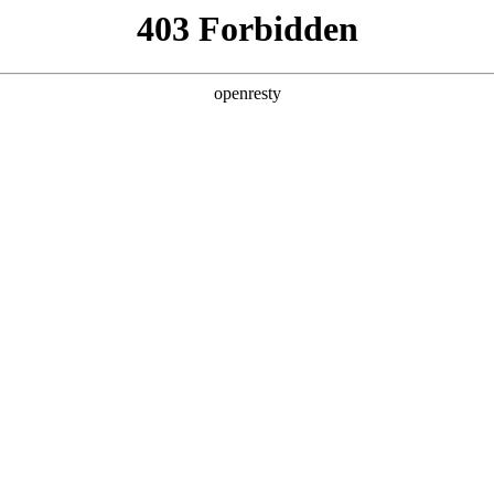
产品及服务
行业解决方案
合作伙伴
投资者关系
企业级AI规划与开发服务
大模型代训练
提供高效、稳定的大
预约专家咨询 >>